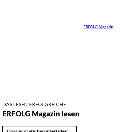
Mittelgroße Anbieter
holen auf, Markt
fragmentiert sich
Von
ERFOLG Magazin
23.02.2026
2 Min.
DAS LESEN ERFOLGREICHE
ERFOLG Magazin lesen
Dossier gratis herunterladen