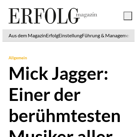
Aus dem Magazin
Erfolg
Einstellung
Führung & Management
K
Allgemein
Mick Jagger:
Einer der
berühmtesten
Musiker aller