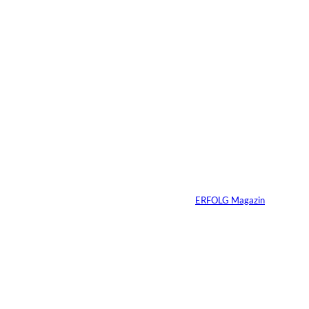
25.03.2026
5 Min.
Sabrina Carpenter –
Wie man eine Marke
perfektioniert
Von
ERFOLG Magazin
21.03.2026
7 Min.