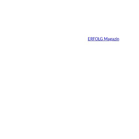
Wenn KI entscheidet,
wer sichtbar bleibt
Von
ERFOLG Magazin
27.02.2026
2 Min.
Streaming-
Wettbewerb in
Deutschland
verschärft sich
deutlich –