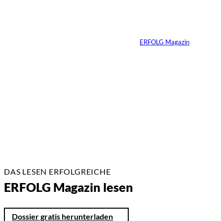
Mittelgroße Anbieter
holen auf, Markt
fragmentiert sich
Von
ERFOLG Magazin
23.02.2026
2 Min.
DAS LESEN ERFOLGREICHE
ERFOLG Magazin lesen
Dossier gratis herunterladen