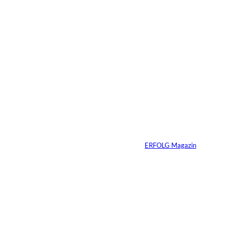
25.03.2026
5 Min.
Sabrina Carpenter –
Wie man eine Marke
perfektioniert
Von
ERFOLG Magazin
21.03.2026
7 Min.