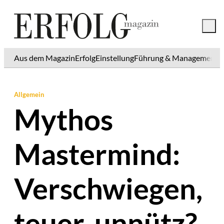
Aus dem Magazin
Erfolg
Einstellung
Führung & Management
K
Allgemein
Mythos
Mastermind:
Verschwiegen,
teuer, unnütz?