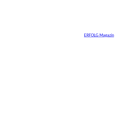
Wenn KI entscheidet,
wer sichtbar bleibt
Von
ERFOLG Magazin
27.02.2026
2 Min.
Streaming-
Wettbewerb in
Deutschland
verschärft sich
deutlich –