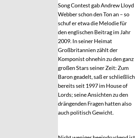
Song Contest gab Andrew Lloyd
Webber schon den Ton an – so
schuf er etwa die Melodie für
den englischen Beitrag im Jahr
2009. In seiner Heimat
Großbritannien zählt der
Komponist ohnehin zu den ganz
großen Stars seiner Zeit: Zum
Baron geadelt, saß er schließlich
bereits seit 1997 im House of
Lords; seine Ansichten zu den
drängenden Fragen hatten also
auch politisch Gewicht.
Nicht weniger beeindruckend ist