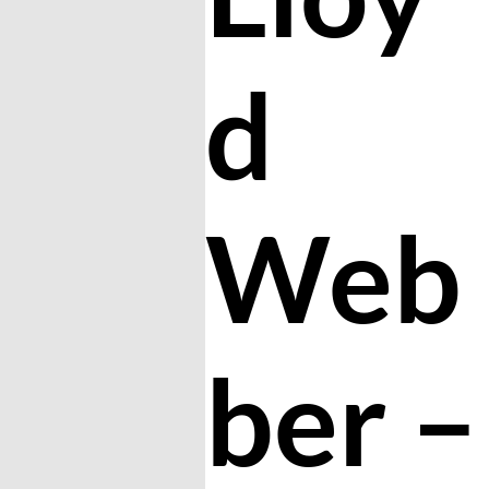
d
Web
ber –