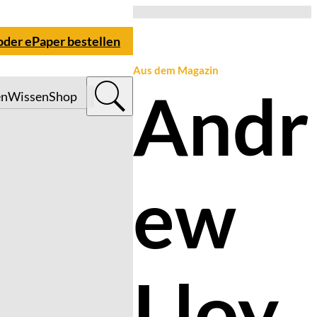
 oder ePaper bestellen
Aus dem Magazin
Andr
en
Wissen
Shop
ew
Lloy