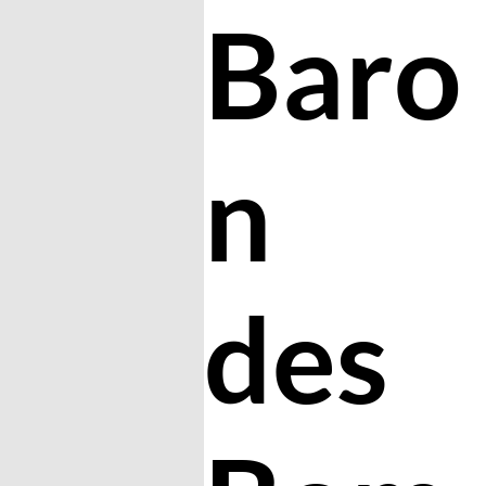
Baro
n
des