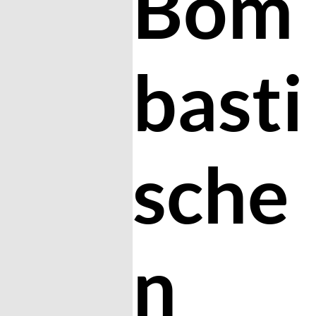
Bom
basti
sche
n