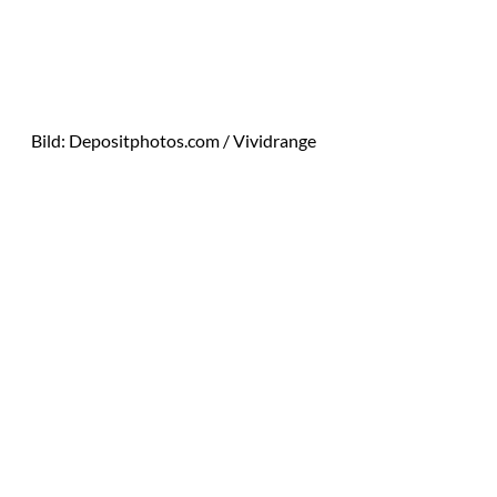
Bild: Depositphotos.com / Vividrange
Das könnte
Sie auch
IMAGO / Image
©
Press Agency
interessiere
Ariana Grande zieht
eine Grenze: Erfolg
n: