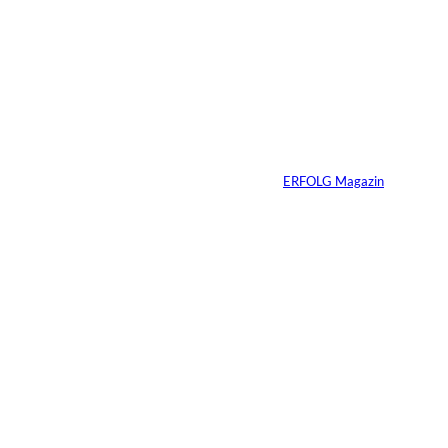
5 Min.
IMAGO / Dirk
©
Jacobs
Vom Dorfacker zur
Weltmarke
Von
ERFOLG Magazin
29.07.2026
6 Min.
©
Marc Conzelmann
Ralf Schumacher:
Von der Rennstrecke
ins Business