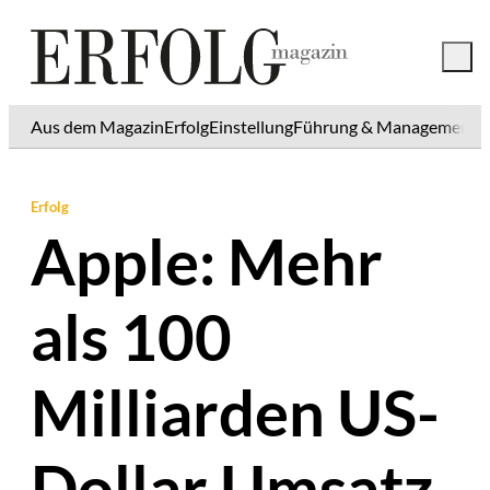
Aus dem Magazin
Erfolg
Einstellung
Führung & Management
K
Erfolg
Apple: Mehr
als 100
Milliarden US-
Dollar Umsatz