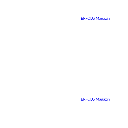
braucht keine
ständige Sichtbarkeit
Von
ERFOLG Magazin
05.08.2026
5 Min.
IMAGO / Anadolu
©
Agency
Ein Mikrofon, 82
Millionen Dollar
Von
ERFOLG Magazin
04.08.2026