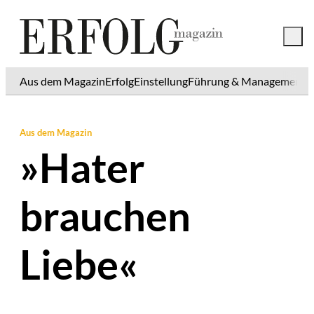
Aus dem Magazin
Erfolg
Einstellung
Führung & Management
K
Aus dem Magazin
»Hater
brauchen
Liebe«