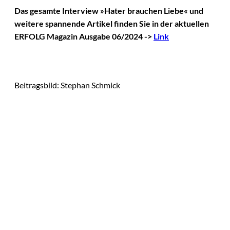
Das gesamte Interview »Hater brauchen Liebe« und
weitere spannende Artikel finden Sie in der aktuellen
ERFOLG Magazin Ausgabe 06/2024 ->
Link
Beitragsbild: Stephan Schmick
Das könnte
Sie auch
©
IMAGO / VCG
interessiere
Zhang Yiming: Der