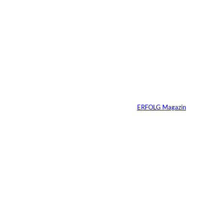
2 Min.
Ein Jahrzehnt
ERFOLG Magazin
Von
ERFOLG Magazin
03.07.2026
2 Min.
Die