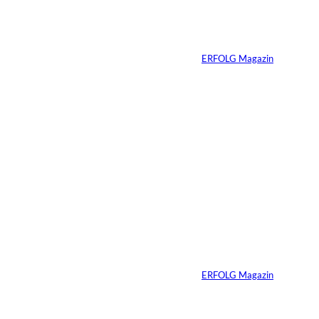
unsichtbare Tech-
n:
Milliardär
Von
ERFOLG Magazin
11.07.2026
1 Min.
IMAGO /
©
Bestimage (Oliver
Borde)
Nicole Kidman:
Erfolg ohne
Komfortzone
Von
ERFOLG Magazin
10.07.2026