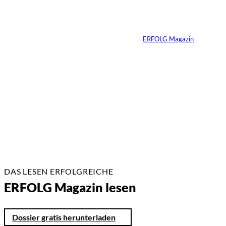
unausgesprochenen
Regeln der Macht
Von
ERFOLG Magazin
02.07.2026
2 Min.
DAS LESEN ERFOLGREICHE
ERFOLG Magazin lesen
Dossier gratis herunterladen