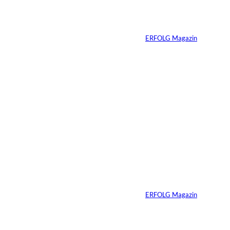
Erfolg ohne
Komfortzone
Von
ERFOLG Magazin
10.07.2026
2 Min.
Die
unausgesprochenen
Regeln der Macht
Von
ERFOLG Magazin
02.07.2026