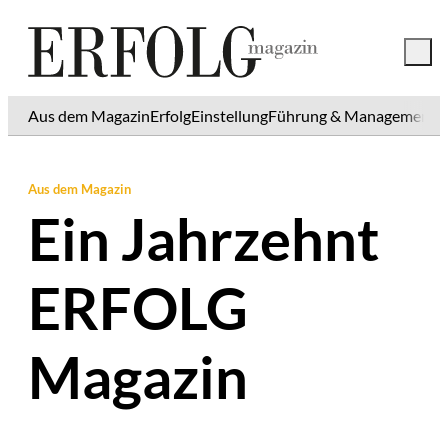
Aus dem Magazin
Erfolg
Einstellung
Führung & Management
K
Aus dem Magazin
Ein Jahrzehnt
ERFOLG
Magazin