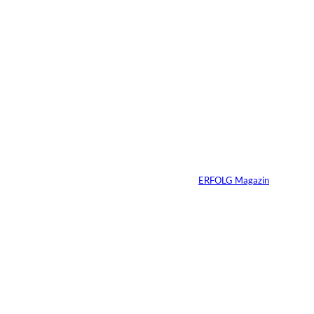
2 Min.
Daniel Abt: Zwischen
Vollgas,
Unternehmertum
und Verantwortung
Von
ERFOLG Magazin
01.07.2026
2 Min.