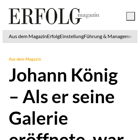
Aus dem Magazin
Erfolg
Einstellung
Führung & Management
K
Aus dem Magazin
Johann König
– Als er seine
Galerie
eröffnete, war