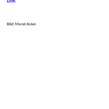
LINK
Bild: Murat Aslan
Das könnte
Sie auch
©
Stefan G. Richter
interessiere
Netzwerke schaden
nur dem, der keines
n:
hat