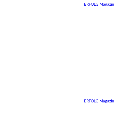
Von
ERFOLG Magazin
04.08.2026
5 Min.
IMAGO / BREUEL -
©
BILD
Haltung hat einen
Preis: Boy George
verliert seine West-
End-Rolle
Von
ERFOLG Magazin
01.08.2026
11 Min.