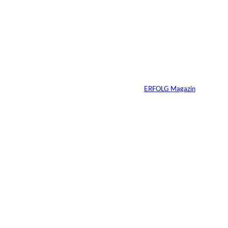
IMAGO_ZUMA
©
Press Wire
Travis Kelce: Mehr
als nur Mr. Swift
Von
ERFOLG Magazin
27.07.2026
5 Min.
©
Inka Englisch
Carmen Mayer:
»Geld zu verstehen,
hat mein Leben