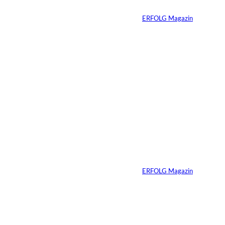
Von
ERFOLG Magazin
04.08.2026
3 Min.
Ursula Schmitz /
©
Helene Christiani
Wie Kunst die
Immobilienvermarkt
ung verändert
Von
ERFOLG Magazin
23.07.2026
4 Min.