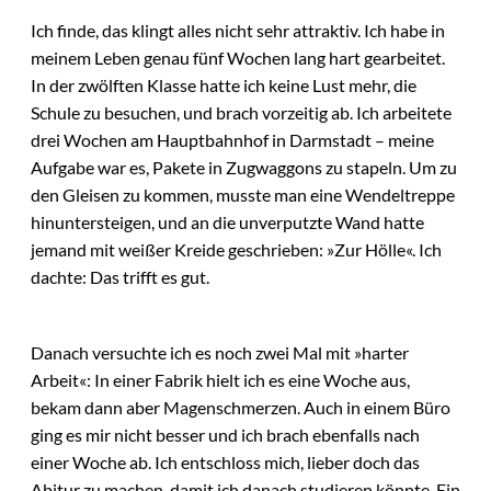
Ich finde, das klingt alles nicht sehr attraktiv. Ich habe in
meinem Leben genau fünf Wochen lang hart gearbeitet.
In der zwölften Klasse hatte ich keine Lust mehr, die
Schule zu besuchen, und brach vorzeitig ab. Ich arbeitete
drei Wochen am Hauptbahnhof in Darmstadt – meine
Aufgabe war es, Pakete in Zugwaggons zu stapeln. Um zu
den Gleisen zu kommen, musste man eine Wendeltreppe
hinuntersteigen, und an die unverputzte Wand hatte
jemand mit weißer Kreide geschrieben: »Zur Hölle«. Ich
dachte: Das trifft es gut.
Danach versuchte ich es noch zwei Mal mit »harter
Arbeit«: In einer Fabrik hielt ich es eine Woche aus,
bekam dann aber Magenschmerzen. Auch in einem Büro
ging es mir nicht besser und ich brach ebenfalls nach
einer Woche ab. Ich entschloss mich, lieber doch das
Abitur zu machen, damit ich danach studieren könnte. Ein