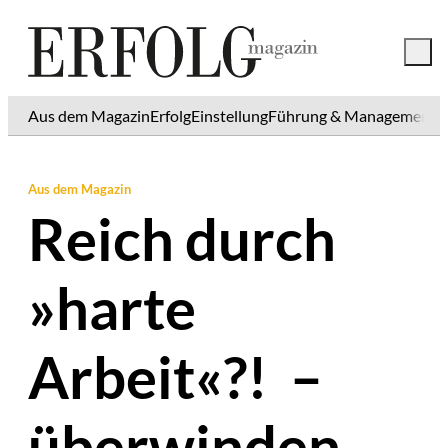
Aus dem Magazin
Erfolg
Einstellung
Führung & Management
K
Aus dem Magazin
Reich durch
»harte
Arbeit«?! –
überwinden