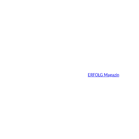
Depositphotos/Connect
©
Images
Erfolg hat Zukunft:
Warum Prävention
zum neuen
Unternehmer-
Mindset wird
Von
ERFOLG Magazin
13.07.2026
3 Min.