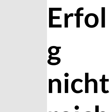
Erfol
g
nicht