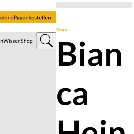
 oder ePaper bestellen
Story
Bian
en
Wissen
Shop
ca
Hein