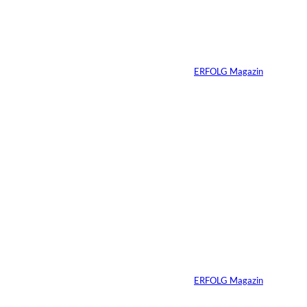
Vom Dorfacker zur
Weltmarke
Von
ERFOLG Magazin
29.07.2026
6 Min.
©
Marc Conzelmann
Ralf Schumacher:
Von der Rennstrecke
ins Business
Von
ERFOLG Magazin