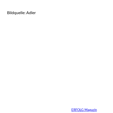
Bildquelle: Adler
Das könnte
Sie auch
IMAGO / Image
©
Press Agency
interessiere
Ariana Grande zieht
eine Grenze: Erfolg
n:
braucht keine
ständige Sichtbarkeit
Von
ERFOLG Magazin