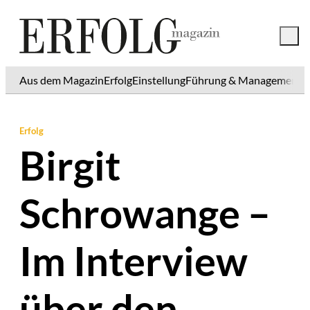
Aus dem Magazin
Erfolg
Einstellung
Führung & Management
K
Erfolg
Birgit
Schrowange –
Im Interview
über den