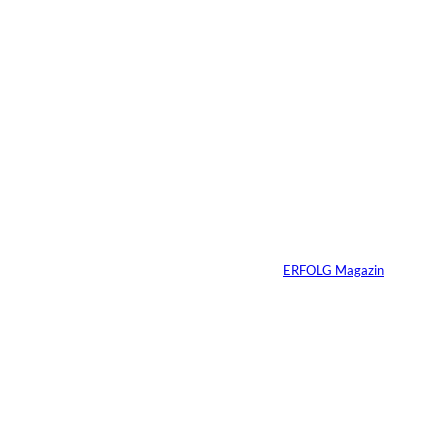
05.08.2026
5 Min.
IMAGO / Anadolu
©
Agency
Ein Mikrofon, 82
Millionen Dollar
Von
ERFOLG Magazin
04.08.2026
5 Min.
IMAGO / Dirk
©
Jacobs