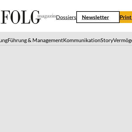
Dossiers
Newsletter
Print
lung
Führung & Management
Kommunikation
Story
Vermög