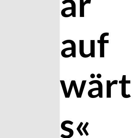
ar
auf
wärt
s«