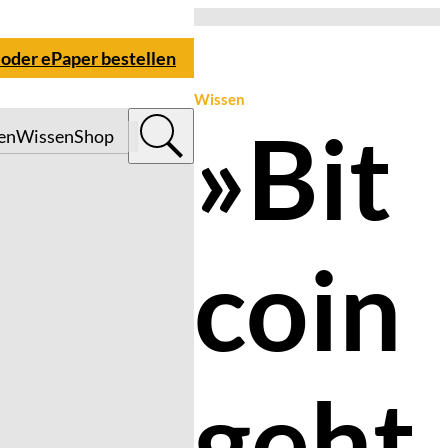
 oder ePaper bestellen
Wissen
»Bit
en
Wissen
Shop
coin
geht