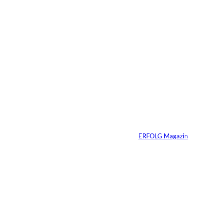
11.07.2026
1 Min.
IMAGO /
©
Bestimage (Oliver
Borde)
Nicole Kidman:
Erfolg ohne
Komfortzone
Von
ERFOLG Magazin
10.07.2026
2 Min.