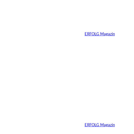
Ein Jahrzehnt
ERFOLG Magazin
Von
ERFOLG Magazin
03.07.2026
2 Min.
Die
unausgesprochenen
Regeln der Macht
Von
ERFOLG Magazin