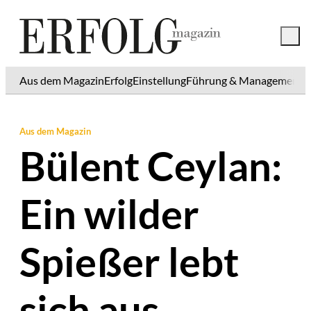
Aus dem Magazin
Erfolg
Einstellung
Führung & Management
K
Aus dem Magazin
Bülent Ceylan:
Ein wilder
Spießer lebt
sich aus