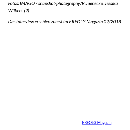
Fotos: IMAGO / snapshot-photography/R.Jaenecke, Jessika
Wilkens (2)
Das Interview erschien zuerst im ERFOLG Magazin 02/2018
Das könnte
Sie auch
©
IMAGO / VCG
interessiere
Zhang Yiming: Der
unsichtbare Tech-
n:
Milliardär
Von
ERFOLG Magazin