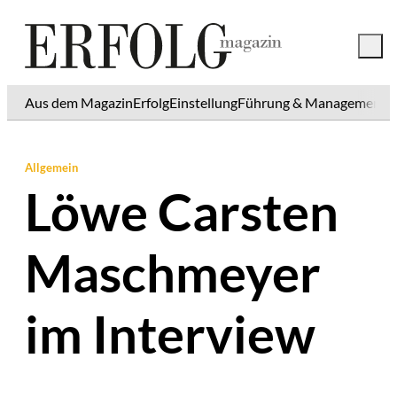
Aus dem Magazin
Erfolg
Einstellung
Führung & Management
K
Allgemein
Löwe Carsten
Maschmeyer
im Interview