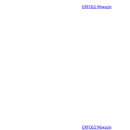
Von
ERFOLG Magazin
27.02.2026
2 Min.
Streaming-
Wettbewerb in
Deutschland
verschärft sich
deutlich –
Mittelgroße Anbieter
holen auf, Markt
fragmentiert sich
Von
ERFOLG Magazin