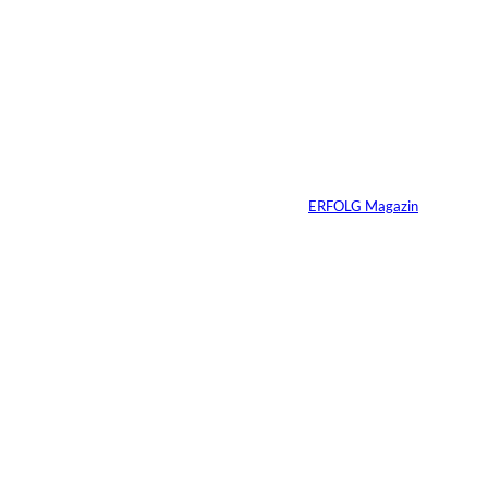
Sabrina Carpenter –
Wie man eine Marke
perfektioniert
Von
ERFOLG Magazin
21.03.2026
7 Min.
Wenn KI entscheidet,
wer sichtbar bleibt