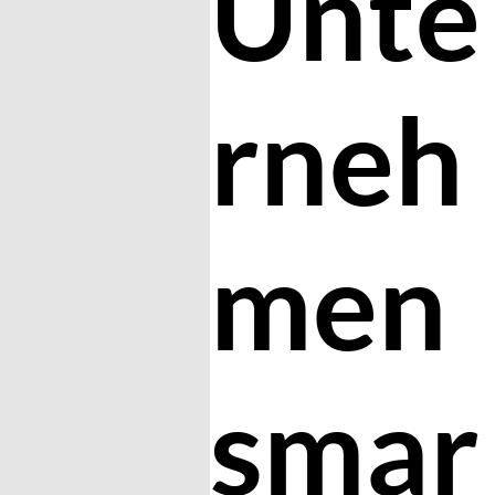
Unte
rneh
men
smar