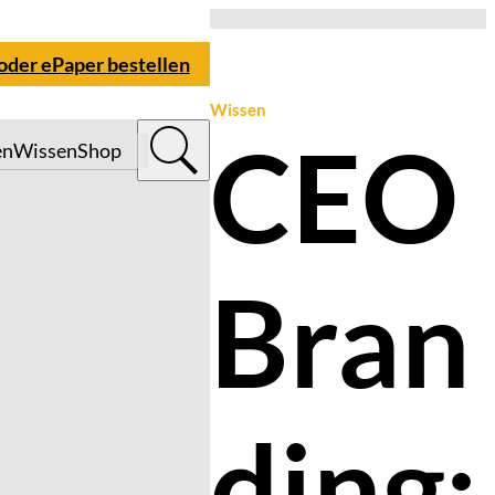
 oder ePaper bestellen
Wissen
CEO
en
Wissen
Shop
Bran
ding: