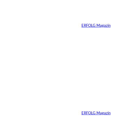
Zhang Yiming: Der
unsichtbare Tech-
n:
Milliardär
Von
ERFOLG Magazin
11.07.2026
1 Min.
IMAGO /
©
Bestimage (Oliver
Borde)
Nicole Kidman:
Erfolg ohne
Komfortzone
Von
ERFOLG Magazin
10.07.2026