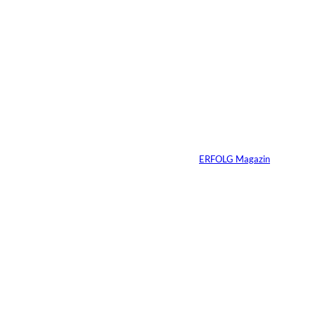
2 Min.
Ein Jahrzehnt
ERFOLG Magazin
Von
ERFOLG Magazin
03.07.2026
2 Min.
Die