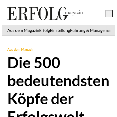
Aus dem Magazin
Erfolg
Einstellung
Führung & Management
K
Aus dem Magazin
Die 500
bedeutendsten
Köpfe der
Erfolgswelt