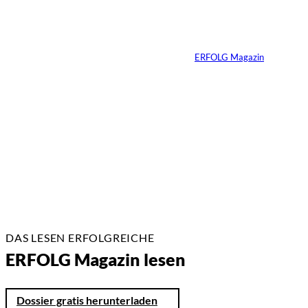
unausgesprochenen
Regeln der Macht
Von
ERFOLG Magazin
02.07.2026
2 Min.
DAS LESEN ERFOLGREICHE
ERFOLG Magazin lesen
Dossier gratis herunterladen