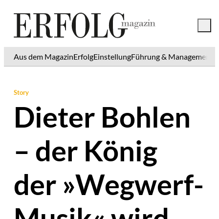
Aus dem Magazin
Erfolg
Einstellung
Führung & Management
K
Story
Dieter Bohlen
– der König
der »Wegwerf-
Musik« wird