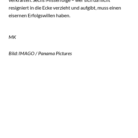
resigniert in die Ecke verzieht und aufgibt, muss einen
eisernen Erfolgswillen haben.
MK
Bild: IMAGO / Panama Pictures
Das könnte
Sie auch
©
Stefan G. Richter
interessiere
Netzwerke schaden