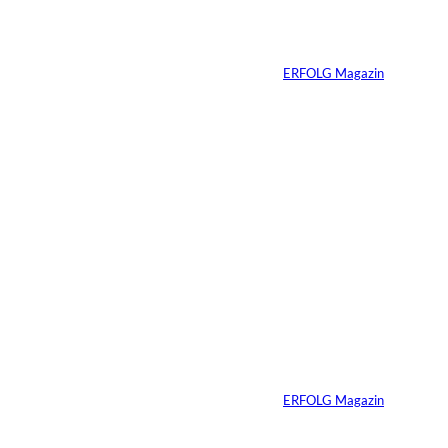
nur dem, der keines
n:
hat
Von
ERFOLG Magazin
04.08.2026
5 Min.
IMAGO / BREUEL -
©
BILD
Haltung hat einen
Preis: Boy George
verliert seine West-
End-Rolle
Von
ERFOLG Magazin
01.08.2026