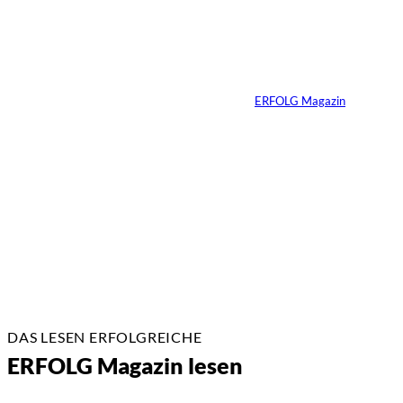
Carmen Mayer:
»Geld zu verstehen,
hat mein Leben
verändert«
Von
ERFOLG Magazin
24.07.2026
7 Min.
DAS LESEN ERFOLGREICHE
ERFOLG Magazin lesen