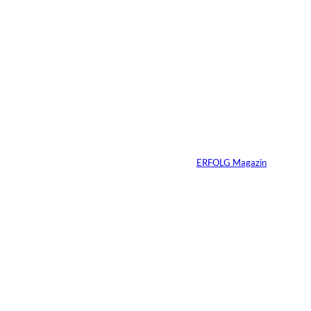
11 Min.
IMAGO_ZUMA
©
Press Wire
Travis Kelce: Mehr
als nur Mr. Swift
Von
ERFOLG Magazin
27.07.2026
5 Min.
©
Inka Englisch