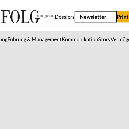
Dossiers
Newsletter
Print
lung
Führung & Management
Kommunikation
Story
Vermög