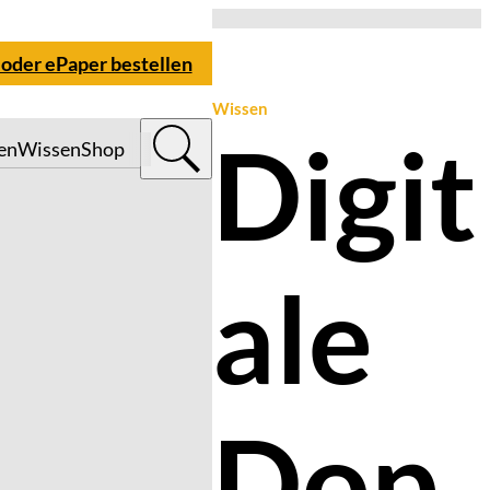
 oder ePaper bestellen
Wissen
Digit
en
Wissen
Shop
ale
Dop