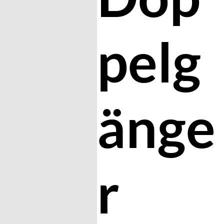
pelg
änge
r