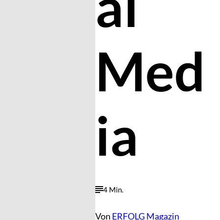
al
Med
ia
4 Min.
Von
ERFOLG Magazin