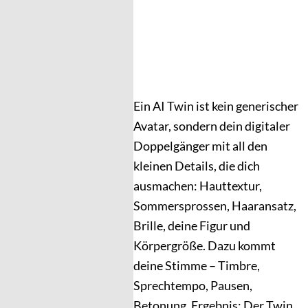
Ein AI Twin ist kein generischer
Avatar, sondern dein digitaler
Doppelgänger mit all den
kleinen Details, die dich
ausmachen: Hauttextur,
Sommersprossen, Haaransatz,
Brille, deine Figur und
Körpergröße. Dazu kommt
deine Stimme – Timbre,
Sprechtempo, Pausen,
Betonung. Ergebnis: Der Twin