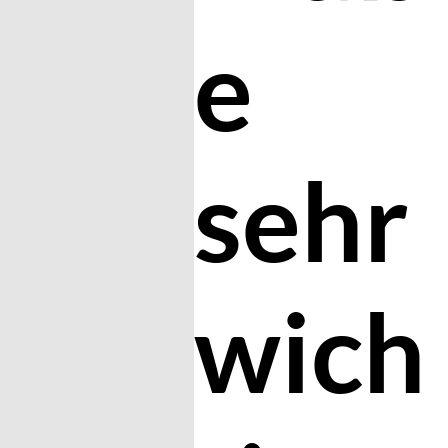
e
sehr
wich