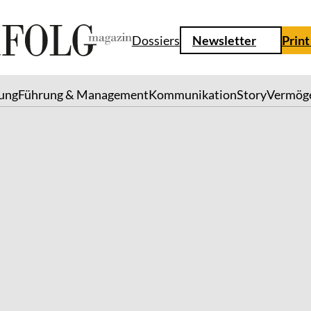
Dossiers
Newsletter
Print
lung
Führung & Management
Kommunikation
Story
Vermög