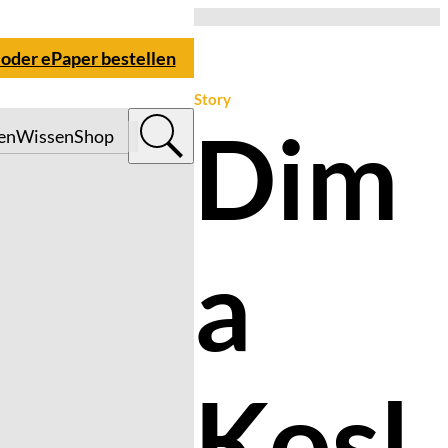
 oder ePaper bestellen
Story
Dim
en
Wissen
Shop
a
Kosl