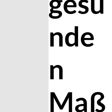
gesu
nde
n
Maß