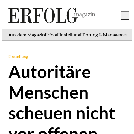
Aus dem Magazin
Erfolg
Einstellung
Führung & Management
K
Einstellung
Autoritäre
Menschen
scheuen nicht
vor offenen