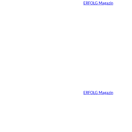
Von
ERFOLG Magazin
04.08.2026
3 Min.
Ursula Schmitz /
©
Helene Christiani
Wie Kunst die
Immobilienvermarkt
ung verändert
Von
ERFOLG Magazin
23.07.2026
4 Min.