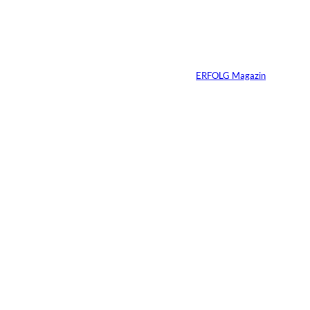
Mit Disziplin zum
Erfolg
Von
ERFOLG Magazin
05.08.2026
6 Min.
©
Madlen Haß
Die gefährlichste
Gewohnheit
erfolgreicher
Menschen ist ihre
Erfahrung