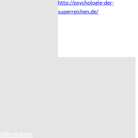
http://psychologie-der-
superreichen.de/
©
Madlen Haß
efährlichste