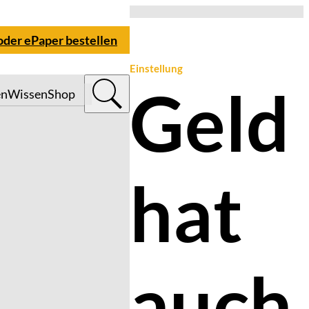
 oder ePaper bestellen
Einstellung
Geld
en
Wissen
Shop
hat
auch