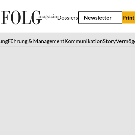
Dossiers
Newsletter
Print
lung
Führung & Management
Kommunikation
Story
Vermög