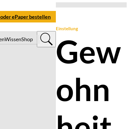
 oder ePaper bestellen
Einstellung
Gew
en
Wissen
Shop
ohn
heit