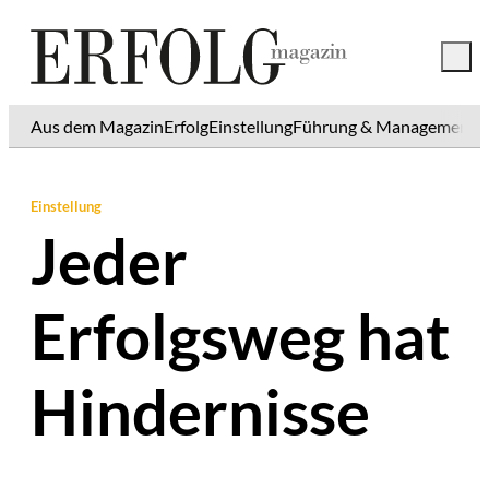
Aus dem Magazin
Erfolg
Einstellung
Führung & Management
K
Einstellung
Jeder
Erfolgsweg hat
Hindernisse