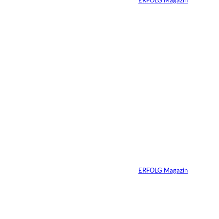
23.07.2026
4 Min.
Depositphotos/Connect
©
Images
Erfolg hat Zukunft:
Warum Prävention
zum neuen
Unternehmer-
Mindset wird
Von
ERFOLG Magazin
13.07.2026