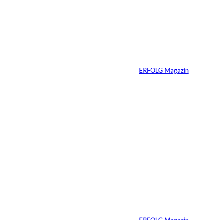
Die gefährlichste
Gewohnheit
erfolgreicher
Menschen ist ihre
Erfahrung
Von
ERFOLG Magazin
04.08.2026
3 Min.
Ursula Schmitz /
©
Helene Christiani
Wie Kunst die
Immobilienvermarkt
ung verändert
Von
ERFOLG Magazin