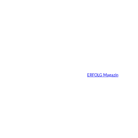
Das könnte
Sie auch
©
Productiontotal.com
interessiere
Mit Disziplin zum
Erfolg
n:
Von
ERFOLG Magazin
05.08.2026
6 Min.
©
Madlen Haß