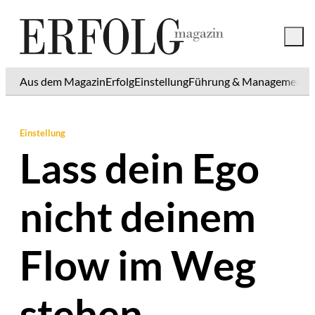
Aus dem Magazin
Erfolg
Einstellung
Führung & Management
K
Einstellung
Lass dein Ego
nicht deinem
Flow im Weg
stehen