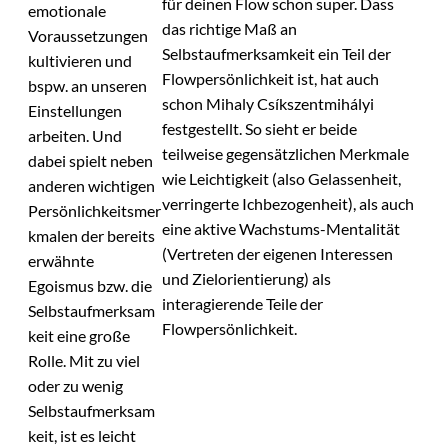
für deinen Flow schon super. Dass
emotionale
das richtige Maß an
Voraussetzungen
Selbstaufmerksamkeit ein Teil der
kultivieren und
Flowpersönlichkeit ist, hat auch
bspw. an unseren
schon Mihaly Csíkszentmihályi
Einstellungen
festgestellt. So sieht er beide
arbeiten. Und
teilweise gegensätzlichen Merkmale
dabei spielt neben
wie Leichtigkeit (also Gelassenheit,
anderen wichtigen
verringerte Ichbezogenheit), als auch
Persönlichkeitsmer
eine aktive Wachstums-Mentalität
kmalen der bereits
(Vertreten der eigenen Interessen
erwähnte
und Zielorientierung) als
Egoismus bzw. die
interagierende Teile der
Selbstaufmerksam
Flowpersönlichkeit.
keit eine große
Rolle. Mit zu viel
oder zu wenig
Selbstaufmerksam
keit, ist es leicht