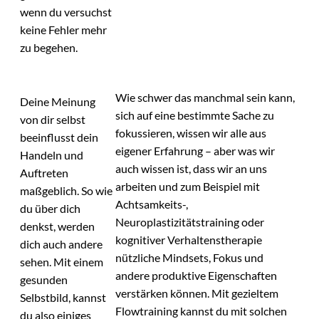
wenn du versuchst
keine Fehler mehr
zu begehen.
Wie schwer das manchmal sein kann,
Deine Meinung
sich auf eine bestimmte Sache zu
von dir selbst
fokussieren, wissen wir alle aus
beeinflusst dein
eigener Erfahrung – aber was wir
Handeln und
auch wissen ist, dass wir an uns
Auftreten
arbeiten und zum Beispiel mit
maßgeblich. So wie
Achtsamkeits-,
du über dich
Neuroplastizitätstraining oder
denkst, werden
kognitiver Verhaltenstherapie
dich auch andere
nützliche Mindsets, Fokus und
sehen. Mit einem
andere produktive Eigenschaften
gesunden
verstärken können. Mit gezieltem
Selbstbild, kannst
Flowtraining kannst du mit solchen
du also einiges