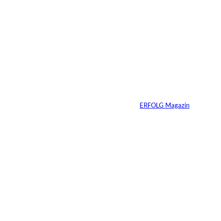
Depositphotos/Connect
©
Images
Erfolg hat Zukunft:
Warum Prävention
zum neuen
Unternehmer-
Mindset wird
Von
ERFOLG Magazin
13.07.2026
3 Min.