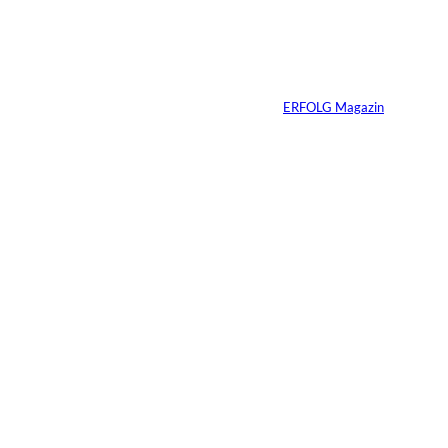
interessiere
Mit Disziplin zum
Erfolg
n:
Von
ERFOLG Magazin
05.08.2026
6 Min.
©
Madlen Haß
Die gefährlichste
Gewohnheit
erfolgreicher
Menschen ist ihre
Erfahrung