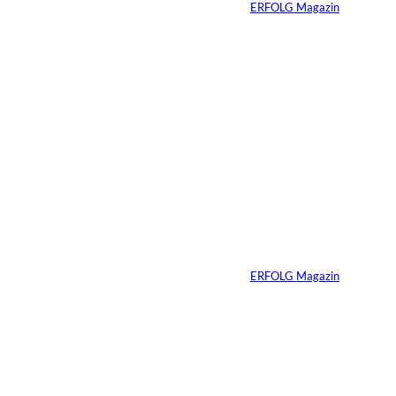
Von
ERFOLG Magazin
04.08.2026
3 Min.
Ursula Schmitz /
©
Helene Christiani
Wie Kunst die
Immobilienvermarkt
ung verändert
Von
ERFOLG Magazin
23.07.2026
4 Min.