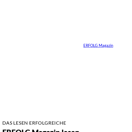
Erfolg hat Zukunft:
Warum Prävention
zum neuen
Unternehmer-
Mindset wird
Von
ERFOLG Magazin
13.07.2026
3 Min.
DAS LESEN ERFOLGREICHE