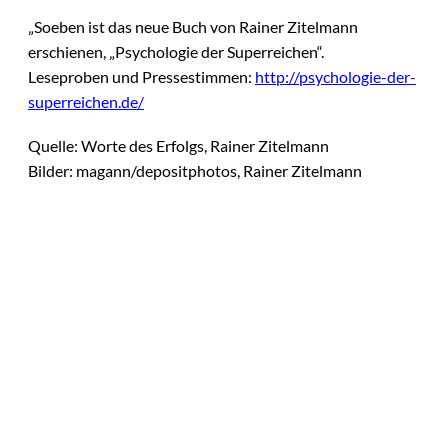
„Soeben ist das neue Buch von Rainer Zitelmann
erschienen, „Psychologie der Superreichen“.
Leseproben und Pressestimmen:
http://psychologie-der-
superreichen.de/
Quelle: Worte des Erfolgs, Rainer Zitelmann
Bilder: magann/depositphotos, Rainer Zitelmann
Das könnte
Sie auch
©
Productiontotal.com
interessiere
Mit Disziplin zum