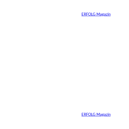
Erfolg
n:
Von
ERFOLG Magazin
05.08.2026
6 Min.
©
Madlen Haß
Die gefährlichste
Gewohnheit
erfolgreicher
Menschen ist ihre
Erfahrung
Von
ERFOLG Magazin
04.08.2026