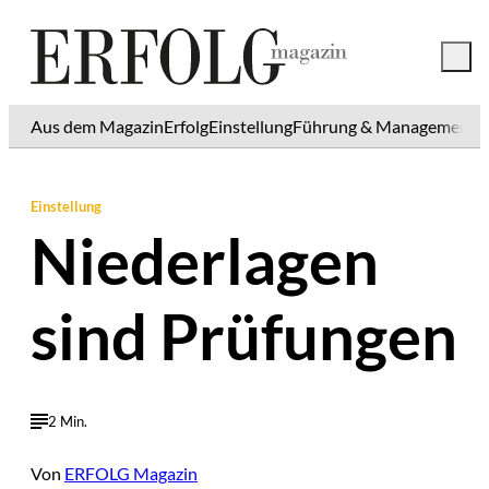
Aus dem Magazin
Erfolg
Einstellung
Führung & Management
K
Einstellung
Niederlagen
sind Prüfungen
2 Min.
Von
ERFOLG Magazin