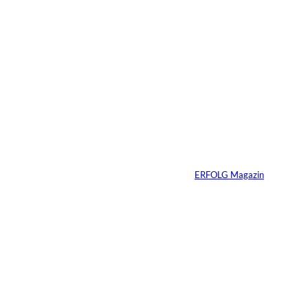
3 Min.
Ursula Schmitz /
©
Helene Christiani
Wie Kunst die
Immobilienvermarkt
ung verändert
Von
ERFOLG Magazin
23.07.2026
4 Min.
Depositphotos/Connect
©
Images