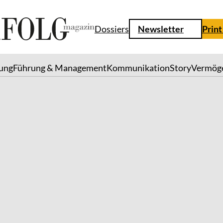
Dossiers
Newsletter
Print
lung
Führung & Management
Kommunikation
Story
Vermög