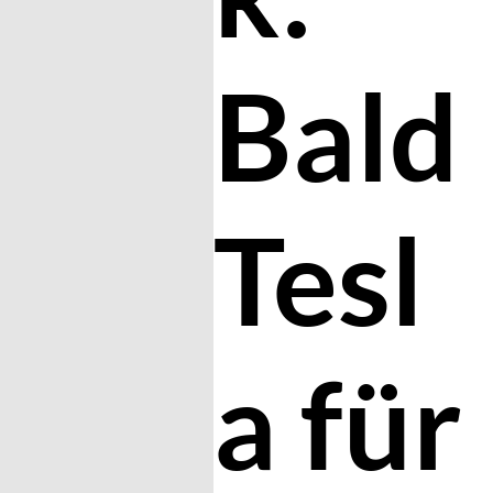
Bald
Tesl
a für