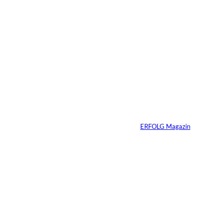
5 Min.
©
Inka Englisch
Carmen Mayer:
»Geld zu verstehen,
hat mein Leben
verändert«
Von
ERFOLG Magazin
24.07.2026
7 Min.