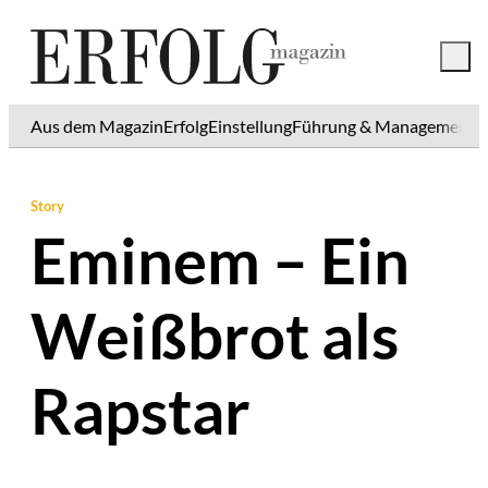
Aus dem Magazin
Erfolg
Einstellung
Führung & Management
K
Story
Eminem – Ein
Weißbrot als
Rapstar