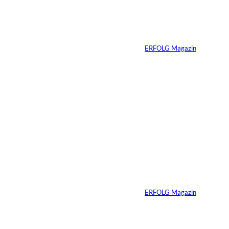
Preis: Boy George
verliert seine West-
End-Rolle
Von
ERFOLG Magazin
01.08.2026
11 Min.
IMAGO_ZUMA
©
Press Wire
Travis Kelce: Mehr
als nur Mr. Swift
Von
ERFOLG Magazin
27.07.2026