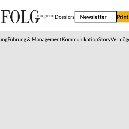
Dossiers
Newsletter
Print
lung
Führung & Management
Kommunikation
Story
Vermög