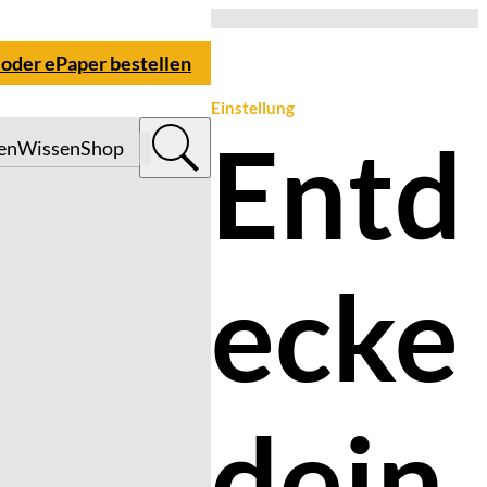
 oder ePaper bestellen
Einstellung
Entd
en
Wissen
Shop
ecke
dein