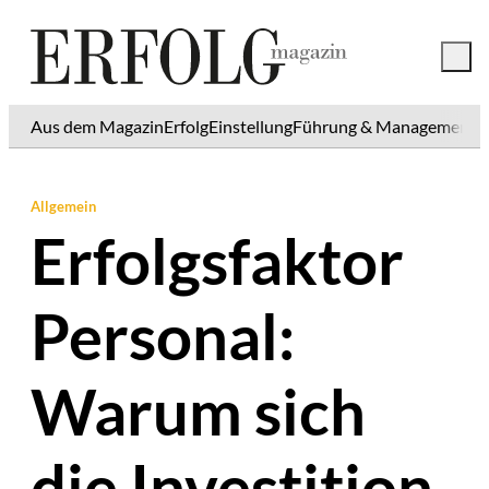
Aus dem Magazin
Erfolg
Einstellung
Führung & Management
K
Allgemein
Erfolgsfaktor
Personal:
Warum sich
die Investition