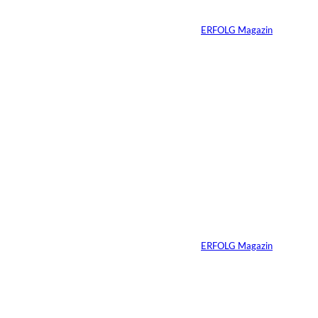
souveräner auftreten
Von
ERFOLG Magazin
25.03.2026
5 Min.
Sabrina Carpenter –
Wie man eine Marke
perfektioniert
Von
ERFOLG Magazin
21.03.2026