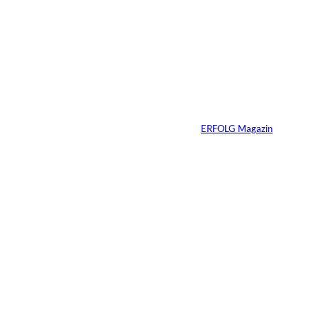
7 Min.
Wenn KI entscheidet,
wer sichtbar bleibt
Von
ERFOLG Magazin
27.02.2026
2 Min.
Streaming-
Wettbewerb in
Deutschland