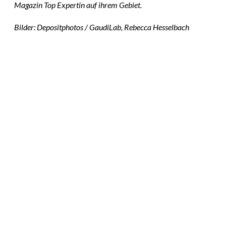
Magazin Top Expertin auf ihrem Gebiet.
Bilder: Depositphotos / GaudiLab, Rebecca Hesselbach
Das könnte
Sie auch
interessiere
Die Replace-Taktik:
Wie wir innere
n:
Selbstzweifel durch
klare, stärkende
Gedanken ersetzen
und dadurch