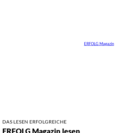
verschärft sich
deutlich –
Mittelgroße Anbieter
holen auf, Markt
fragmentiert sich
Von
ERFOLG Magazin
23.02.2026
2 Min.
DAS LESEN ERFOLGREICHE
ERFOLG Magazin lesen