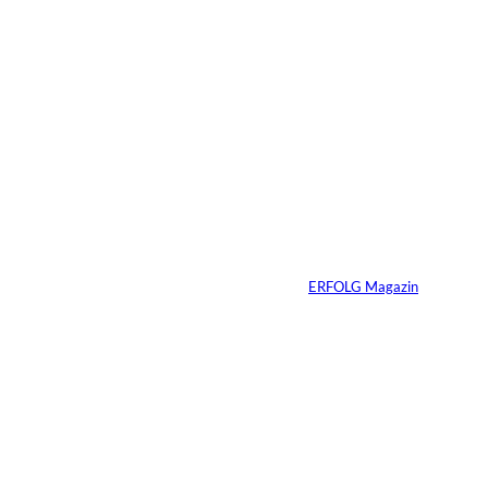
29.07.2026
6 Min.
©
Marc Conzelmann
Ralf Schumacher:
Von der Rennstrecke
ins Business
Von
ERFOLG Magazin
22.07.2026
17 Min.