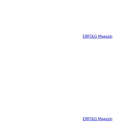
Agency
Ein Mikrofon, 82
Millionen Dollar
Von
ERFOLG Magazin
04.08.2026
5 Min.
IMAGO / Dirk
©
Jacobs
Vom Dorfacker zur
Weltmarke
Von
ERFOLG Magazin