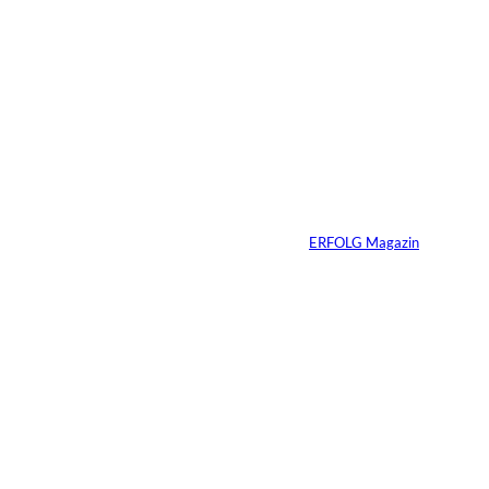
©
Madlen Haß
Die gefährlichste
Gewohnheit
erfolgreicher
Menschen ist ihre
Erfahrung
Von
ERFOLG Magazin
04.08.2026
3 Min.
Ursula Schmitz /
©
Helene Christiani
Wie Kunst die