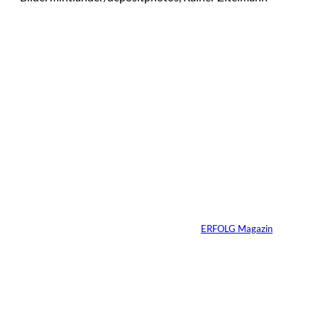
Das könnte
Sie auch
©
Productiontotal.com
interessiere
Mit Disziplin zum
Erfolg
n:
Von
ERFOLG Magazin
05.08.2026
6 Min.