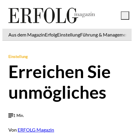
Aus dem Magazin
Erfolg
Einstellung
Führung & Management
K
Einstellung
Erreichen Sie
unmögliches
1 Min.
Von
ERFOLG Magazin