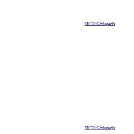
Immobilienvermarkt
ung verändert
Von
ERFOLG Magazin
23.07.2026
4 Min.
Depositphotos/Connect
©
Images
Erfolg hat Zukunft:
Warum Prävention
zum neuen
Unternehmer-
Mindset wird
Von
ERFOLG Magazin