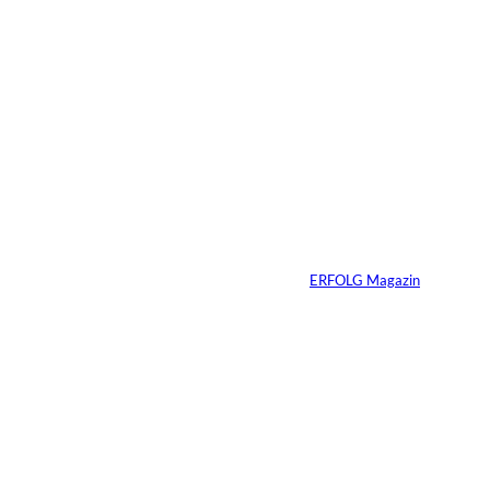
Das könnte
Sie auch
©
Stefan G. Richter
interessiere
Netzwerke schaden
nur dem, der keines
n:
hat
Von
ERFOLG Magazin
04.08.2026
5 Min.
IMAGO / BREUEL -
©
BILD