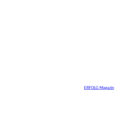
27.07.2026
5 Min.
©
Inka Englisch
Carmen Mayer:
»Geld zu verstehen,
hat mein Leben
verändert«
Von
ERFOLG Magazin
24.07.2026
7 Min.