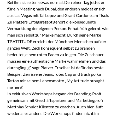
Bei ihm ist selten etwas normal. Den einen Tag jettet er
für ein Meeting nach Dubai, den anderen meldet er sich
aus Las Vegas mit Tai Lopez und Grant Cardone am Tisch.
Zu Platzers Erfolgsrezept gehört die konsequente
Vermarktung der eigenen Person. Er hat früh gelernt, wie
man sich selbst zur Marke macht. Durch seine Marke
TP.ATTITUDE erreicht der Münchner Menschen auf der
ganzen Welt. „Sich konsequent selbst zu branden
bedeutet, einem roten Faden zu folgen. Die Zuschauer
müssen eine authentische Marke wahrnehmen und das
durchgängig“, sagt Platzer. Er selbst ist dafür das beste
Beispiel. Zerrissene Jeans, rotes Cap und trash ­polka
Tattoo mit seinem Lebensmotto „My Attitude brought
me here“.
In exklusiven Workshops begann der Branding-Profi
gemeinsam mit Geschäftspartner und Marketingprofi
Matthias Schuldt Klienten zu coachen. Auch hier läuft
wieder alles anders: Die Workshops finden nicht im