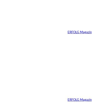
Haltung hat einen
Preis: Boy George
verliert seine West-
End-Rolle
Von
ERFOLG Magazin
01.08.2026
11 Min.
IMAGO_ZUMA
©
Press Wire
Travis Kelce: Mehr
als nur Mr. Swift
Von
ERFOLG Magazin