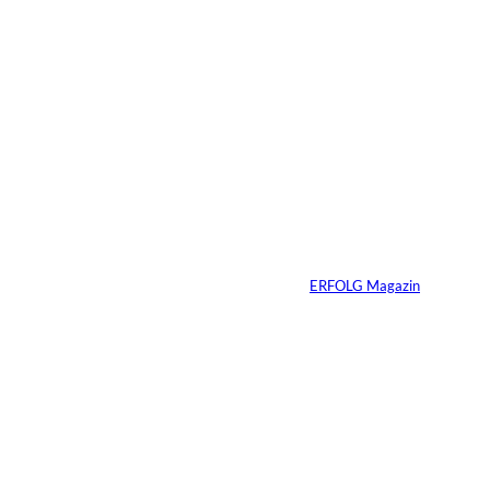
5 Min.
©
Inka Englisch
Carmen Mayer:
»Geld zu verstehen,
hat mein Leben
verändert«
Von
ERFOLG Magazin
24.07.2026
7 Min.