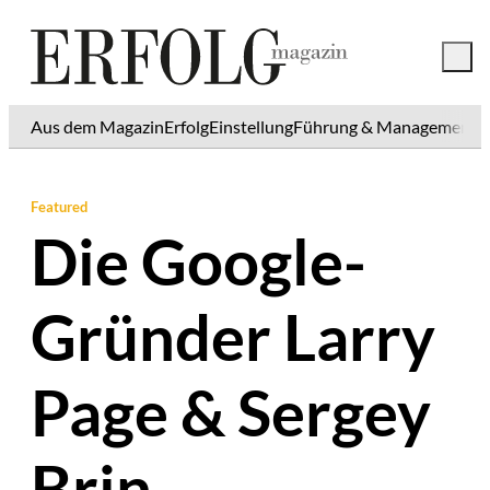
Aus dem Magazin
Erfolg
Einstellung
Führung & Management
K
Featured
Die Google-
Gründer Larry
Page & Sergey
Brin