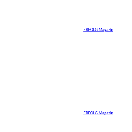
Preis: Boy George
verliert seine West-
End-Rolle
Von
ERFOLG Magazin
01.08.2026
11 Min.
IMAGO_ZUMA
©
Press Wire
Travis Kelce: Mehr
als nur Mr. Swift
Von
ERFOLG Magazin
27.07.2026