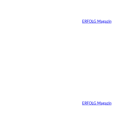
verliert seine West-
End-Rolle
Von
ERFOLG Magazin
01.08.2026
11 Min.
IMAGO_ZUMA
©
Press Wire
Travis Kelce: Mehr
als nur Mr. Swift
Von
ERFOLG Magazin
27.07.2026