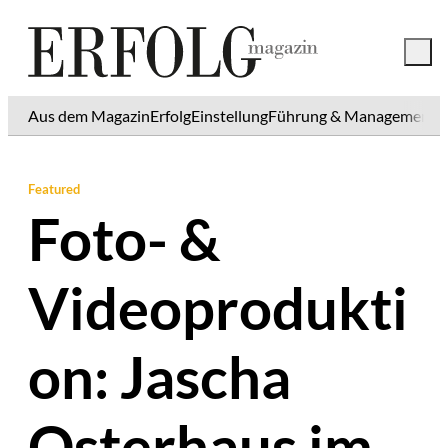
Aus dem Magazin
Erfolg
Einstellung
Führung & Management
K
Featured
Foto- &
Videoprodukti
on: Jascha
Osterhaus im