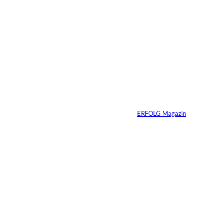
5 Min.
©
Inka Englisch
Carmen Mayer:
»Geld zu verstehen,
hat mein Leben
verändert«
Von
ERFOLG Magazin
24.07.2026
7 Min.