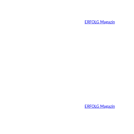
verliert seine West-
End-Rolle
Von
ERFOLG Magazin
01.08.2026
11 Min.
IMAGO_ZUMA
©
Press Wire
Travis Kelce: Mehr
als nur Mr. Swift
Von
ERFOLG Magazin
27.07.2026