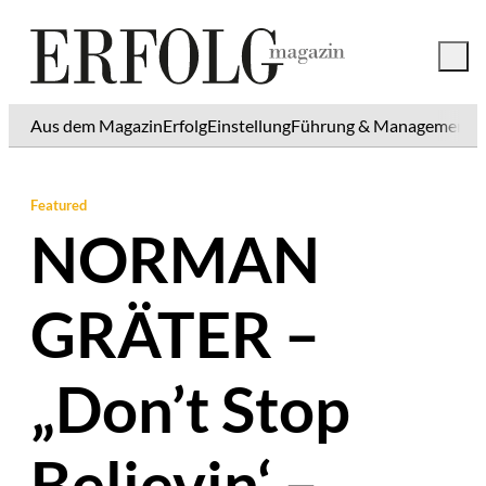
Aus dem Magazin
Erfolg
Einstellung
Führung & Management
K
Featured
NORMAN
GRÄTER –
„Don’t Stop
Believin‘ –