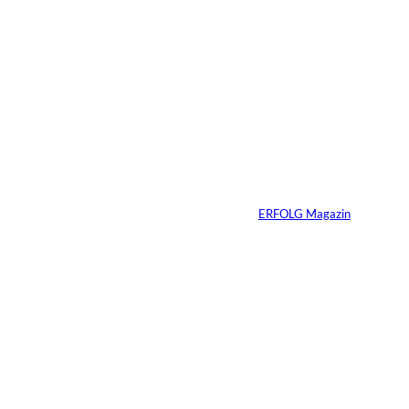
5 Min.
©
Inka Englisch
Carmen Mayer:
»Geld zu verstehen,
hat mein Leben
verändert«
Von
ERFOLG Magazin
24.07.2026
7 Min.