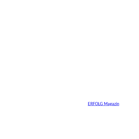
05.08.2026
6 Min.
©
Madlen Haß
Die gefährlichste
Gewohnheit
erfolgreicher
Menschen ist ihre
Erfahrung
Von
ERFOLG Magazin
04.08.2026
3 Min.