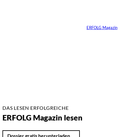
zum neuen
Unternehmer-
Mindset wird
Von
ERFOLG Magazin
13.07.2026
3 Min.
DAS LESEN ERFOLGREICHE
ERFOLG Magazin lesen
Dossier gratis herunterladen