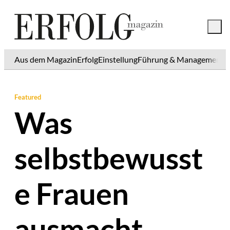
Aus dem Magazin
Erfolg
Einstellung
Führung & Management
K
Featured
Was
selbstbewusst
e Frauen
ausmacht