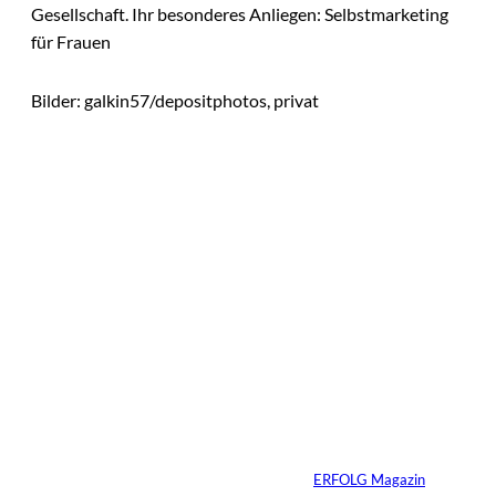
Gesellschaft. Ihr besonderes Anliegen: Selbstmarketing
für Frauen
Bilder: galkin57/depositphotos, privat
Das könnte
Sie auch
©
Productiontotal.com
interessiere
Mit Disziplin zum
Erfolg
n:
Von
ERFOLG Magazin