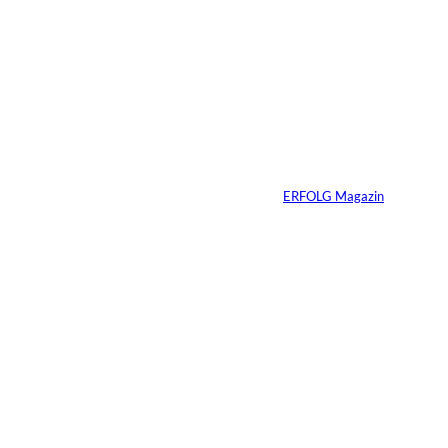
Die
unausgesprochenen
Regeln der Macht
Von
ERFOLG Magazin
02.07.2026
2 Min.