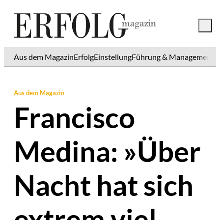
Aus dem Magazin
Erfolg
Einstellung
Führung & Management
K
Aus dem Magazin
Francisco
Medina: »Über
Nacht hat sich
extrem viel