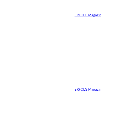
Komfortzone
Von
ERFOLG Magazin
10.07.2026
2 Min.
Ein Jahrzehnt
ERFOLG Magazin
Von
ERFOLG Magazin
03.07.2026
2 Min.