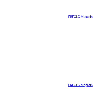
würden – hast du ein
Problem
Von
ERFOLG Magazin
20.05.2026
4 Min.
Vom Experiment zum
Wettbewerbsvorteil
Von
ERFOLG Magazin
14.05.2026