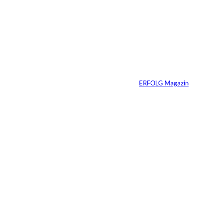
Weshalb Emotionen
im Business
dazugehören
Von
ERFOLG Magazin
27.05.2026
5 Min.
Wenn deine
Mitarbeiter dein
Produkt nicht kaufen