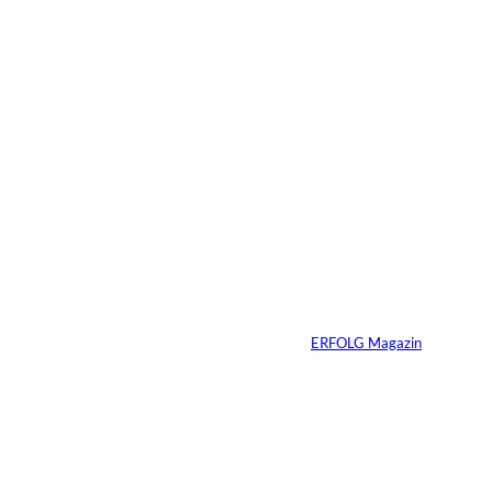
Das könnte
Sie auch
Agentic Operating
©
Systems GmbH
interessiere
Patrick Schillgalies
übernimmt bei
n:
Agentic Operating
Systems
Von
ERFOLG Magazin
13.07.2026
5 Min.