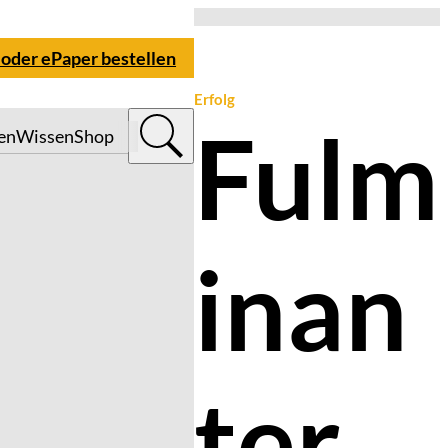
 oder ePaper bestellen
Erfolg
Fulm
en
Wissen
Shop
inan
ter