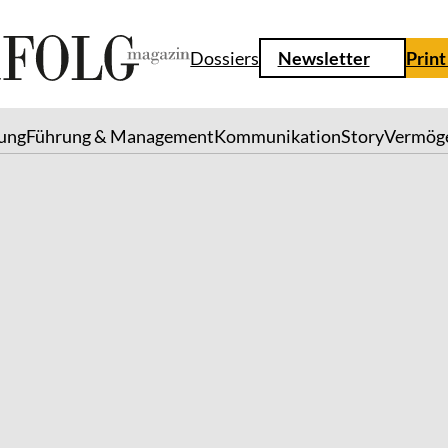
Dossiers
Newsletter
Print
lung
Führung & Management
Kommunikation
Story
Vermög