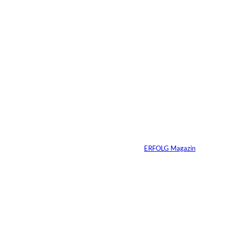
Das könnte
Sie auch
Agentic Operating
©
Systems GmbH
interessiere
Patrick Schillgalies
übernimmt bei
n:
Agentic Operating
Systems
Von
ERFOLG Magazin
13.07.2026
5 Min.