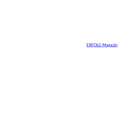
Weshalb Emotionen
im Business
dazugehören
Von
ERFOLG Magazin
27.05.2026
5 Min.
Wenn deine
Mitarbeiter dein
Produkt nicht kaufen
würden – hast du ein