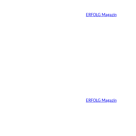
Problem
Von
ERFOLG Magazin
20.05.2026
4 Min.
Vom Experiment zum
Wettbewerbsvorteil
Von
ERFOLG Magazin
14.05.2026
3 Min.