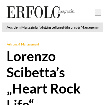
Aus dem Magazin
Erfolg
Einstellung
Führung & Management
K
Führung & Management
Lorenzo
Scibetta’s
„Heart Rock
Life“