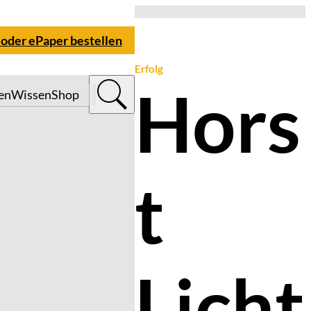
 oder ePaper bestellen
Erfolg
Hors
en
Wissen
Shop
t
Licht