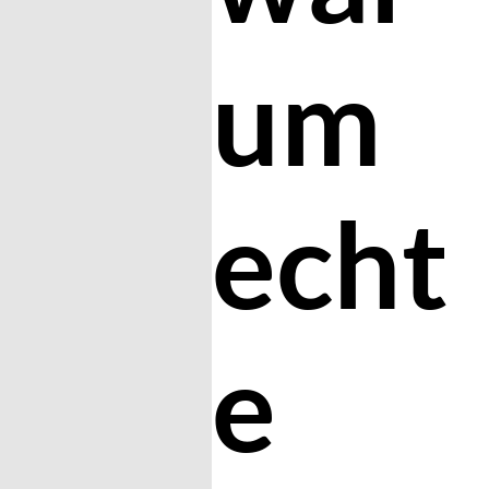
um
echt
e