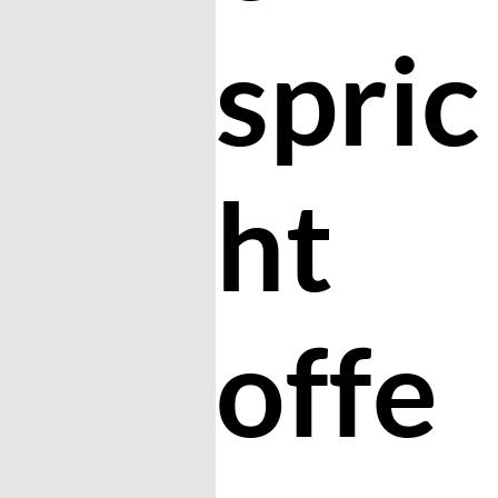
spric
ht
offe