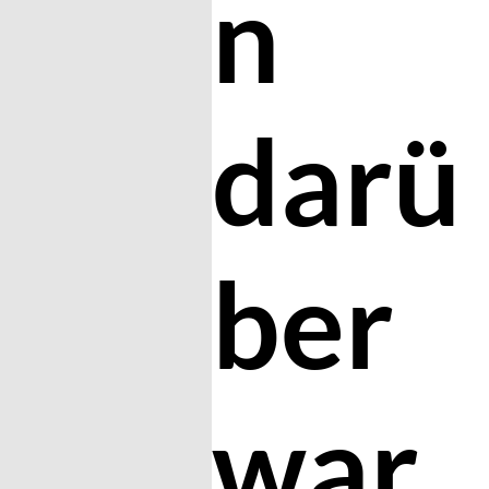
n
darü
ber
war