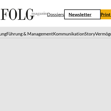
Dossiers
Newsletter
Print
lung
Führung & Management
Kommunikation
Story
Vermög