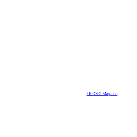
Das könnte
Sie auch
©
Productiontotal.com
interessiere
Mit Disziplin zum
Erfolg
n:
Von
ERFOLG Magazin
05.08.2026
6 Min.