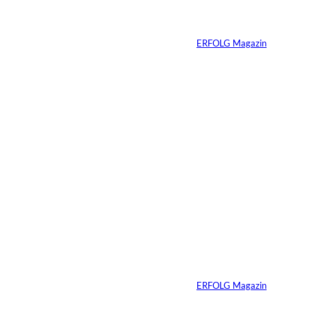
ung verändert
Von
ERFOLG Magazin
23.07.2026
4 Min.
Depositphotos/Connect
©
Images
Erfolg hat Zukunft:
Warum Prävention
zum neuen
Unternehmer-
Mindset wird
Von
ERFOLG Magazin