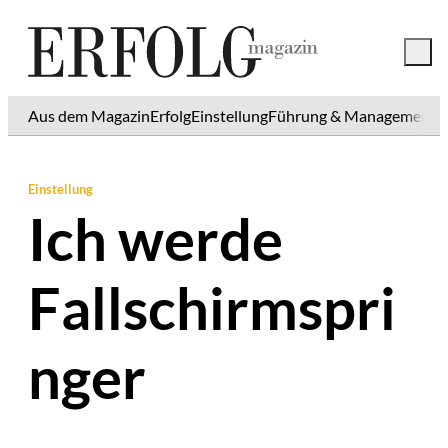
Aus dem Magazin
Erfolg
Einstellung
Führung & Management
K
Einstellung
Ich werde
Fallschirmspri
nger