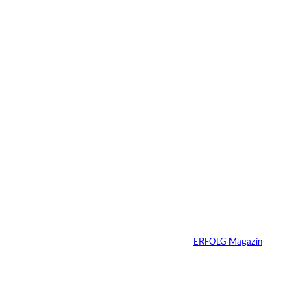
Das könnte
Sie auch
©
Stefan G. Richter
interessiere
Netzwerke schaden
nur dem, der keines
n:
hat
Von
ERFOLG Magazin
04.08.2026