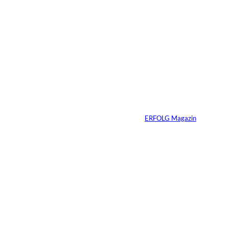
5 Min.
IMAGO / BREUEL -
©
BILD
Haltung hat einen
Preis: Boy George
verliert seine West-
End-Rolle
Von
ERFOLG Magazin
01.08.2026
11 Min.
IMAGO_ZUMA
©
Press Wire