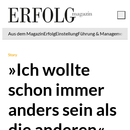
Aus dem Magazin
Erfolg
Einstellung
Führung & Management
K
Story
»Ich wollte
schon immer
anders sein als
die anderen«