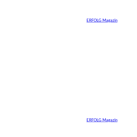
Travis Kelce: Mehr
als nur Mr. Swift
Von
ERFOLG Magazin
27.07.2026
5 Min.
©
Inka Englisch
Carmen Mayer:
»Geld zu verstehen,
hat mein Leben
verändert«
Von
ERFOLG Magazin
24.07.2026