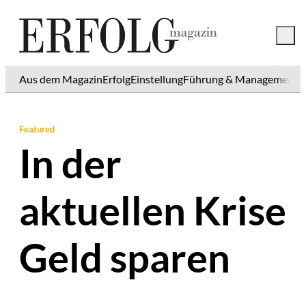
Aus dem Magazin
Erfolg
Einstellung
Führung & Management
K
Featured
In der
aktuellen Krise
Geld sparen