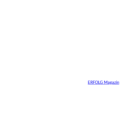
06.07.2026
7 Min.
Yacht-Betrug auf
TikTok
Von
ERFOLG Magazin
26.05.2026
2 Min.