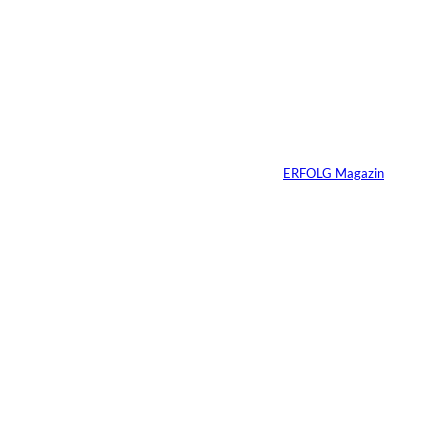
IMAGO / Anadolu
©
Agency
Ein Mikrofon, 82
Millionen Dollar
Von
ERFOLG Magazin
04.08.2026
5 Min.
IMAGO / Dirk
©
Jacobs
Vom Dorfacker zur
Weltmarke