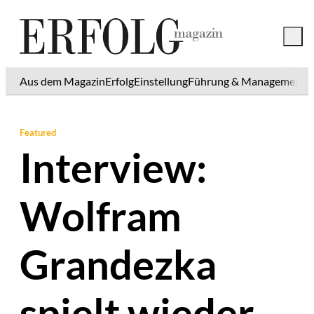
Aus dem Magazin
Erfolg
Einstellung
Führung & Management
K
Featured
Interview:
Wolfram
Grandezka
spielt wieder