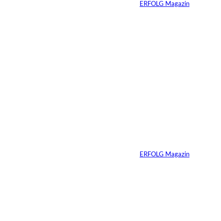
Von
ERFOLG Magazin
29.07.2026
6 Min.
©
Marc Conzelmann
Ralf Schumacher:
Von der Rennstrecke
ins Business
Von
ERFOLG Magazin
22.07.2026
17 Min.