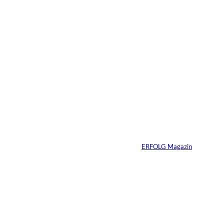
4 Min.
Depositphotos/Connect
©
Images
Erfolg hat Zukunft:
Warum Prävention
zum neuen
Unternehmer-
Mindset wird
Von
ERFOLG Magazin
13.07.2026
3 Min.