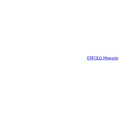
Das könnte
Sie auch
©
Productiontotal.com
interessiere
Mit Disziplin zum
Erfolg
n:
Von
ERFOLG Magazin
05.08.2026
6 Min.
©
Madlen Haß
Die gefährlichste
Gewohnheit