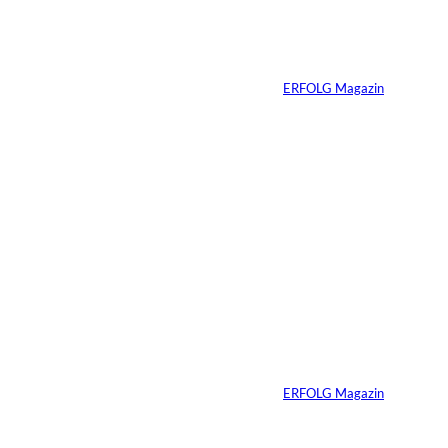
erfolgreicher
Menschen ist ihre
Erfahrung
Von
ERFOLG Magazin
04.08.2026
3 Min.
Ursula Schmitz /
©
Helene Christiani
Wie Kunst die
Immobilienvermarkt
ung verändert
Von
ERFOLG Magazin
23.07.2026