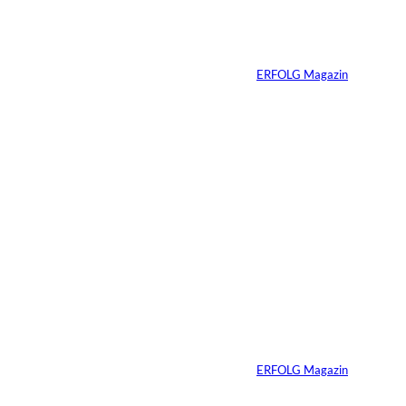
interessiere
Die Wall Street auf
der Blockchain
n:
Von
ERFOLG Magazin
07.08.2026
3 Min.
IMAGO / ZUMA
©
Press Wire
Ein linker
Gesetzentwurf will
Superyachten
verbannen
Von
ERFOLG Magazin