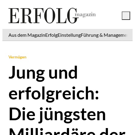
Aus dem Magazin
Erfolg
Einstellung
Führung & Management
K
Vermögen
Jung und
erfolgreich:
Die jüngsten
Milliardäre der