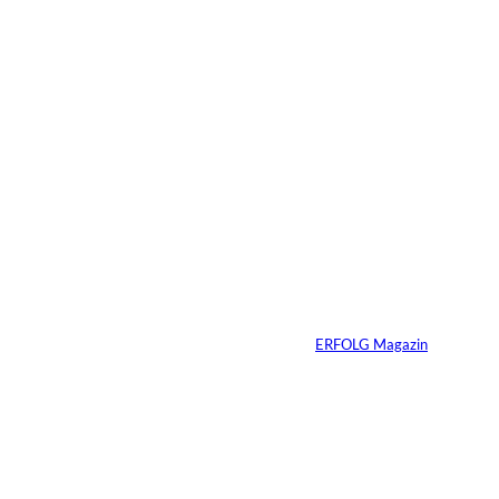
15.07.2026
4 Min.
Warum der
monatliche
Überschuss bei
Immobilien oft die
falsche Kennzahl ist
Von
ERFOLG Magazin
07.07.2026
4 Min.