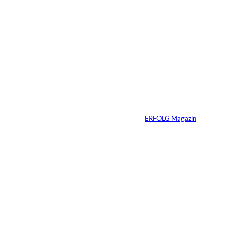
Immobilien vererben
heißt Verantwortung
vererben – warum
viele Familien das
Gespräch zu lange
aufschieben
Von
ERFOLG Magazin
07.07.2026
4 Min.