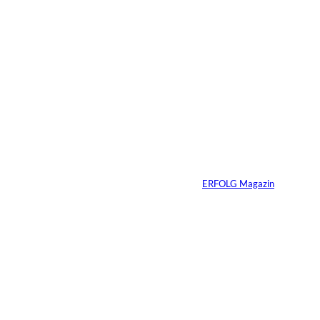
5 Min.
©
Inka Englisch
Carmen Mayer:
»Geld zu verstehen,
hat mein Leben
verändert«
Von
ERFOLG Magazin
24.07.2026
7 Min.