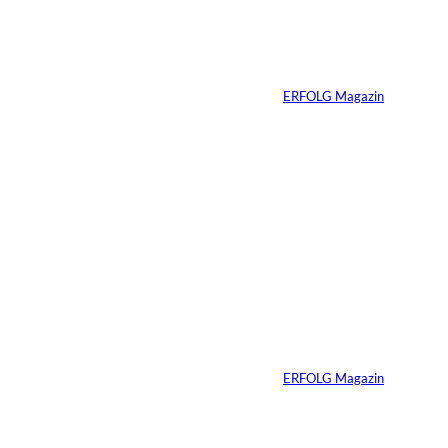
Preis: Boy George
verliert seine West-
End-Rolle
Von
ERFOLG Magazin
01.08.2026
11 Min.
IMAGO_ZUMA
©
Press Wire
Travis Kelce: Mehr
als nur Mr. Swift
Von
ERFOLG Magazin
27.07.2026