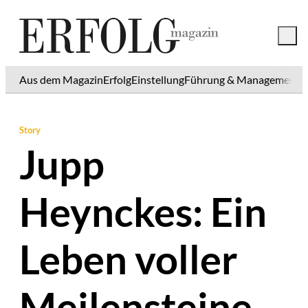
Aus dem Magazin
Erfolg
Einstellung
Führung & Management
K
Story
Jupp
Heynckes: Ein
Leben voller
Meilensteine