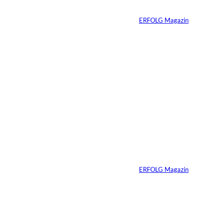
Von
ERFOLG Magazin
29.07.2026
7 Min.
Greator, IMAGO /
©
Zoonar
Du sprichst gut – bis
PowerPoint
erscheint
Von
ERFOLG Magazin
23.07.2026