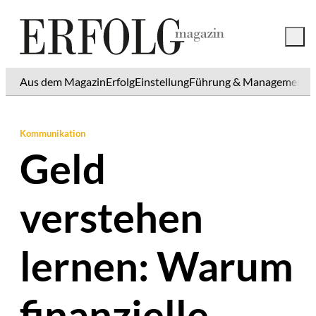
Aus dem Magazin
Erfolg
Einstellung
Führung & Management
K
Kommunikation
Geld
verstehen
lernen: Warum
finanzielle