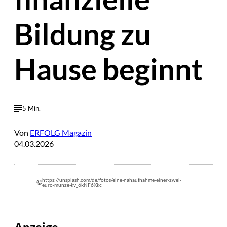
Bildung zu
Hause beginnt
5 Min.
Von
ERFOLG Magazin
04.03.2026
https://unsplash.com/de/fotos/eine-nahaufnahme-einer-zwei-
©
euro-munze-kv_6kNF6Xkc