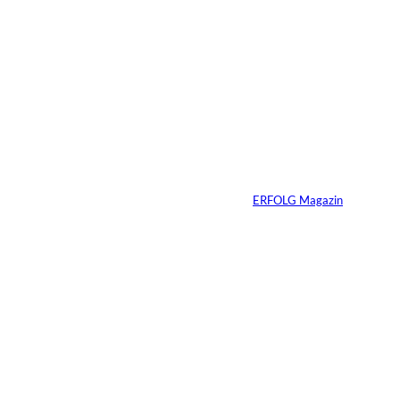
4 Min.
Fransiska Gostner;
©
Depositphotos /
gstockstudio
Die teuerste
Ressource, die
Unternehmen täglich
verlieren
Von
ERFOLG Magazin
14.07.2026
7 Min.