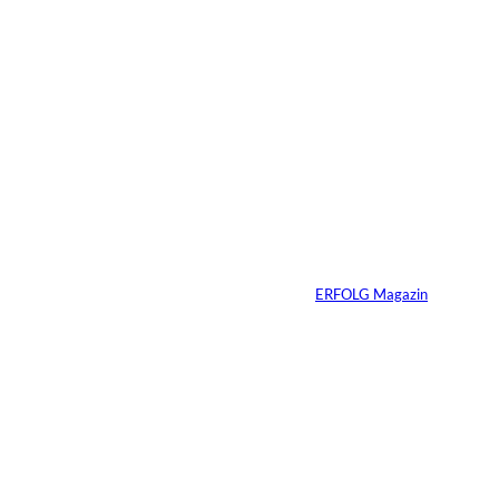
Das könnte
Sie auch
©
Productiontotal.com
interessiere
Mit Disziplin zum
Erfolg
n:
Von
ERFOLG Magazin
05.08.2026
6 Min.
©
Madlen Haß