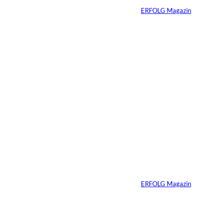
Von
ERFOLG Magazin
23.07.2026
4 Min.
Depositphotos/Connect
©
Images
Erfolg hat Zukunft:
Warum Prävention
zum neuen
Unternehmer-
Mindset wird
Von
ERFOLG Magazin
13.07.2026