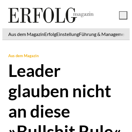
Aus dem Magazin
Erfolg
Einstellung
Führung & Management
K
Aus dem Magazin
Leader
glauben nicht
an diese
»Bullshit Rule«